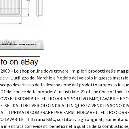
0 – Lo shop online dove trovare i migliori prodotti delle magg
tivi. L’utilizzo del Marchio e Modelo del veicolo in questa inserzio
scopo descrittivo della destinazione del prodotto proposto in qu
. 21 del codice della proprietà Industriale. 21 of the Code of Indust
VO E DISPONIBILE. FILTRO ARIA SPORTIVO BMC, LAVABILE E S
E. SE I DATI DEL VEICOLO INDICATI IN QUESTA VENDITA SONO DIV
TATTI PRIMA DI COMPRARE PER FARSI INDICARE IL FILTRO CORR
LAVABILE. I filtri aria BMC, sostitutivi agli originali, aumentano
ria in entrata con evidenti benefici nella qualita della combustio