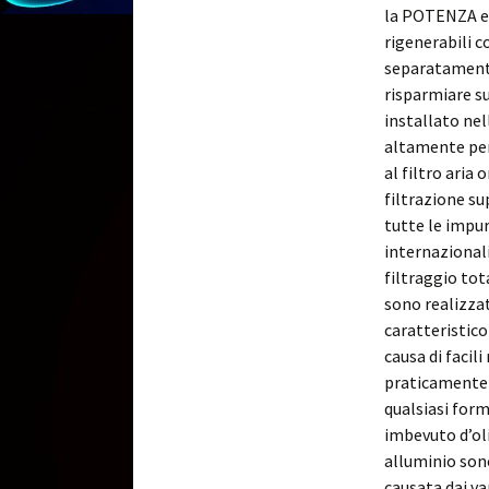
la POTENZA er
rigenerabili c
separatamente
risparmiare su
installato nel
altamente per
al filtro aria
filtrazione su
tutte le impur
internazionali
filtraggio tot
sono realizza
caratteristico
causa di facil
praticamente 
qualsiasi form
imbevuto d’oli
alluminio son
causata dai va