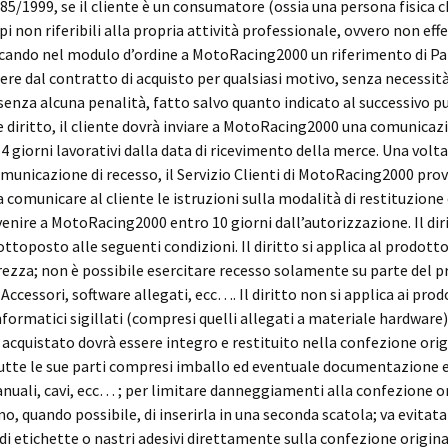
 185/1999, se il cliente è un consumatore (ossia una persona fisica c
i non riferibili alla propria attività professionale, ovvero non eff
icando nel modulo d’ordine a MotoRacing2000 un riferimento di Par
dere dal contratto di acquisto per qualsiasi motivo, senza necessità
senza alcuna penalità, fatto salvo quanto indicato al successivo p
e diritto, il cliente dovrà inviare a MotoRacing2000 una comunicazi
4 giorni lavorativi dalla data di ricevimento della merce. Una volt
municazione di recesso, il Servizio Clienti di MotoRacing2000 pro
comunicare al cliente le istruzioni sulla modalità di restituzione
enire a MotoRacing2000 entro 10 giorni dall’autorizzazione. Il diri
toposto alle seguenti condizioni. Il diritto si applica al prodott
rezza; non è possibile esercitare recesso solamente su parte del 
Accessori, software allegati, ecc…. Il diritto non si applica ai prodo
nformatici sigillati (compresi quelli allegati a materiale hardware)
e acquistato dovrà essere integro e restituito nella confezione orig
utte le sue parti compresi imballo ed eventuale documentazione 
nuali, cavi, ecc… ; per limitare danneggiamenti alla confezione or
 quando possibile, di inserirla in una seconda scatola; va evitata i
di etichette o nastri adesivi direttamente sulla confezione origina