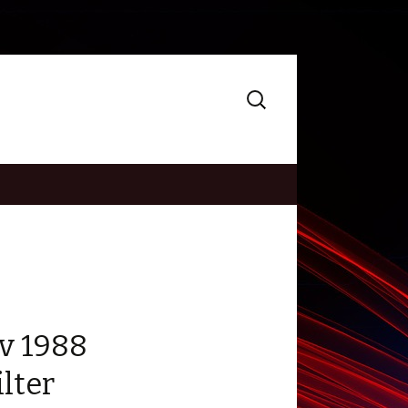
Search
for:
v 1988
lter