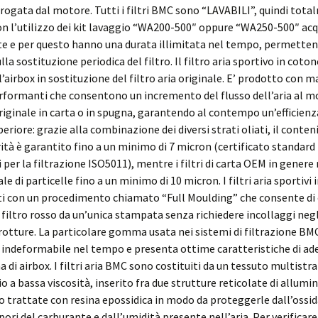
ogata dal motore. Tutti i filtri BMC sono “LAVABILI”, quindi tot
on l’utilizzo dei kit lavaggio “WA200-500″ oppure “WA250-500″ acq
 e per questo hanno una durata illimitata nel tempo, permetten
lla sostituzione periodica del filtro. Il filtro aria sportivo in coto
l’airbox in sostituzione del filtro aria originale. E’ prodotto con m
formanti che consentono un incremento del flusso dell’aria al m
 originale in carta o in spugna, garantendo al contempo un’efficienz
periore: grazie alla combinazione dei diversi strati oliati, il conte
ità è garantito fino a un minimo di 7 micron (certificato standard
 per la filtrazione ISO5011), mentre i filtri di carta OEM in genere
ale di particelle fino a un minimo di 10 micron. I filtri aria sportiv
ti con un procedimento chiamato “Full Moulding” che consente di 
 filtro rosso da un’unica stampata senza richiedere incollaggi negl
i rotture. La particolare gomma usata nei sistemi di filtrazione BM
indeformabile nel tempo e presenta ottime caratteristiche di ad
a di airbox. I filtri aria BMC sono costituiti da un tessuto multistr
o a bassa viscosità, inserito fra due strutture reticolate di allumini
o trattate con resina epossidica in modo da proteggerle dall’ossi
pori del carburante e dall’umidità presente nell’aria. Per verificare