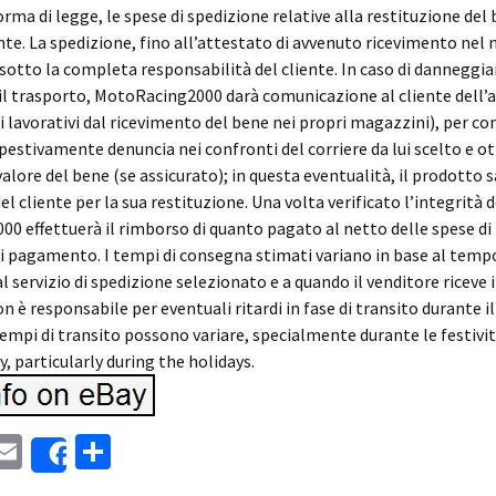
rma di legge, le spese di spedizione relative alla restituzione del
ente. La spedizione, fino all’attestato di avvenuto ricevimento nel
sotto la completa responsabilità del cliente. In caso di danneggi
il trasporto, MotoRacing2000 darà comunicazione al cliente dell’
i lavorativi dal ricevimento del bene nei propri magazzini), per con
stivamente denuncia nei confronti del corriere da lui scelto e ot
alore del bene (se assicurato); in questa eventualità, il prodotto 
el cliente per la sua restituzione. Una volta verificato l’integrità d
0 effettuerà il rimborso di quanto pagato al netto delle spese di 
di pagamento. I tempi di consegna stimati variano in base al tempo
l servizio di spedizione selezionato e a quando il venditore riceve
n è responsabile per eventuali ritardi in fase di transito durante il 
tempi di transito possono variare, specialmente durante le festivit
, particularly during the holidays.
E
S
Share
i
m
h