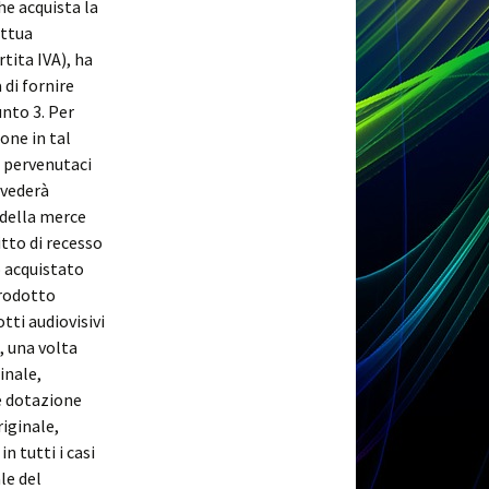
he acquista la
ettua
tita IVA), ha
 di fornire
unto 3. Per
one in tal
a pervenutaci
vvederà
 della merce
tto di recesso
o acquistato
prodotto
tti audiovisivi
, una volta
inale,
e dotazione
iginale,
n tutti i casi
le del