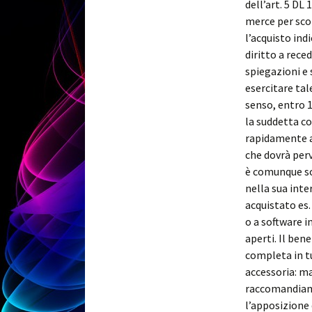
dell’art. 5 DL
merce per scop
l’acquisto ind
diritto a rece
spiegazioni e 
esercitare tal
senso, entro 1
la suddetta co
rapidamente a 
che dovrà perv
è comunque sot
nella sua inte
acquistato es. 
o a software i
aperti. Il ben
completa in t
accessoria: ma
raccomandiamo,
l’apposizione 