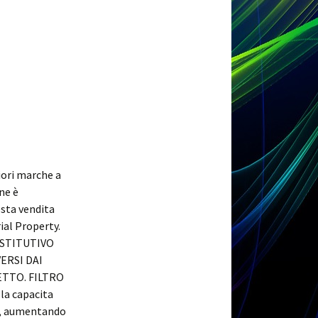
iori marche a
ne è
esta vendita
rial Property.
OSTITUTIVO
ERSI DAI
ETTO. FILTRO
 la capacita
ne, aumentando