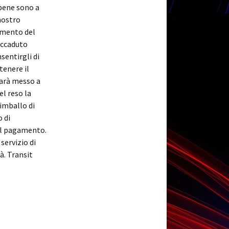
 bene sono a
 nostro
amento del
accaduto
sentirgli di
tenere il
sarà messo a
el reso la
imballo di
 di
 il pagamento.
servizio di
à. Transit