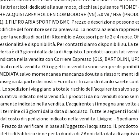
di altri articoli dedicati alla sua moto, clicchi sul pulsante “HOME”
HE ACQUISTARE!! HOLDEN COMMODORE (VN) 5.0 V8 / HSV (PROD
1). 1 FILTRO ARIA SPORTIVO BMC. Prezzo e descrizione possono e
difiche del fornitore senza preavviso. La nostra azienda rappres
 per la vendita di parti di Ricambio e Accessori per le 2 e 4 ruote. O
sionalità e disponibilità. Per contatti siamo disponibili su. La te
rta è di 3 giorni dalla data di Acquisto. I prodotti acquistati verr
indicata nella vendita con Corriere Espresso (GLS, BARTOLINI, UPS
cato nella vendita. Gli oggetti in vendita sono sempre disponibili
MMEDIATA salvo momentanea mancanza dovuta a riassortimenti d
consegna da parte dei nostri Fornitori. In caso di ritardo sarete con
e. Le spedizioni viaggiano a totale rischio dell’acquirente salvo se
curativo indicato nella vendità. I prodotti da noi venduti sono se
samente indicato nella vendita. L’acquirente si impegna una volta 
l termine di 3 giorni dalla data di acquisto. Tutte le seguenti loca
al costo di spedizione indicato nella vendita. Livigno – Spediamo
 Prezzo da verificare in base all’oggetto/i acquistato. IL prodotto 
fetti di Fabbricazione per la durata di 2 Anni dalla data di acquisto.