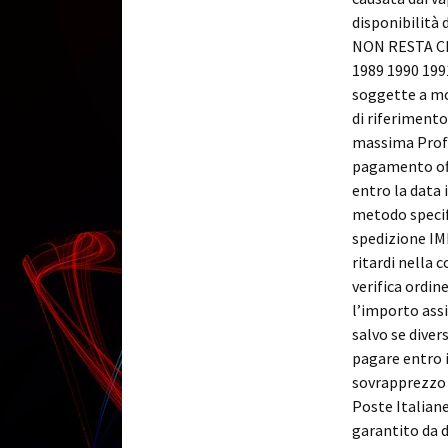
disponibilità 
NON RESTA C
1989 1990 199
soggette a mo
di riferimento
massima Profes
pagamento offe
entro la data 
metodo specifi
spedizione I
ritardi nella 
verifica ordin
l’importo assi
salvo se diver
pagare entro i
sovrapprezzo d
Poste Italiane
garantito da di