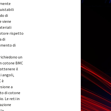
almente
uistabili
do di
ne viene
ateriali
otore rispetto
a di
nimento di
 richiedono un
i in cotone BMC
ottenere il
i angoli,
C è
esione a
ato di cotone
o. Le reti in
dazione
 la