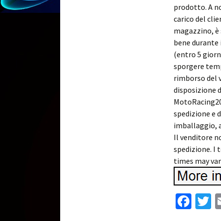
prodotto. A no
carico del cli
magazzino, è 
bene durante 
(entro 5 giorn
sporgere tempe
rimborso del v
disposizione d
MotoRacing200
spedizione e 
imballaggio, a
Il venditore no
spedizione. I 
times may vary
Fa
T
ce
w