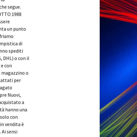
 che segue.
OTTO 1988
ssere
enta un punto
ffriamo
mpistica di
anno spediti
, DHL) o con il
 e con
i magazzino o
tattati per
 pagato
mpre Nuovi,
acquistato a
lità hanno una
 solo con
in vendita è
 Ai sensi