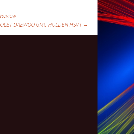
 Review
VROLET DAEWOO GMC HOLDEN HSV I
→