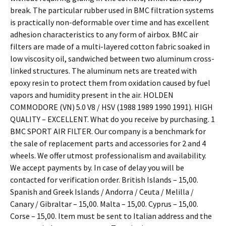
break. The particular rubber used in BMC filtration systems
is practically non-deformable over time and has excellent
adhesion characteristics to any form of airbox. BMC air
filters are made of a multi-layered cotton fabric soaked in
low viscosity oil, sandwiched between two aluminum cross-
linked structures. The aluminum nets are treated with
epoxy resin to protect them from oxidation caused by fuel
vapors and humidity present in the air. HOLDEN
COMMODORE (VN) 5.0 V8 / HSV (1988 1989 1990 1991). HIGH
QUALITY – EXCELLENT. What do you receive by purchasing. 1
BMC SPORT AIR FILTER. Our company is a benchmark for
the sale of replacement parts and accessories for 2 and 4
wheels. We offer utmost professionalism and availability.
We accept payments by. In case of delay you will be
contacted for verification order. British Islands – 15,00.
Spanish and Greek Islands / Andorra / Ceuta / Melilla /
Canary / Gibraltar – 15,00. Malta – 15,00. Cyprus – 15,00.
Corse – 15,00. Item must be sent to Italian address and the