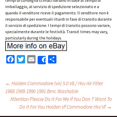
tempi di consegna stimati variano in base al tempo di
imballaggio, al servizio di spedizione selezionato e a
quando il venditore riceve il pagamento. Il venditore non è
responsabile per eventuali ritardi in fase di transito durante
il servizio di spedizione. I tempi di transito possono variare,
specialmente durante le festività. Transit times may vary,
particularly during the holidays.
Fa
T
E
S
Share
ce
wi
m
h
b
tt
ai
ar
o
er
l
e
←
Holden Commodore (vn) 5.0 V8 / Hsv Air Filter
o
1988 1989 1990 1991 Bmc Washable
Post navigation
Attention Please Do It For Me If You Don T Want To
k
Do It For You Holden Vf Commodore Hsv Vf
→