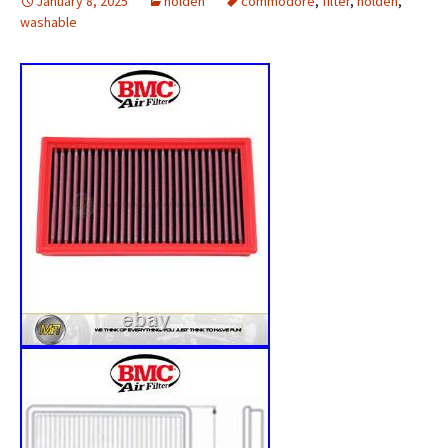
January 8, 2025
holden
commodore
,
filter
,
holden
,
washable