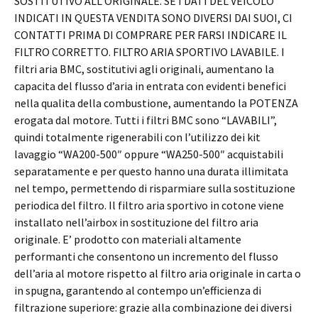
SOSTITUTIVO ALL’ORIGINALE. SE I DATI DEL VEICOLO
INDICATI IN QUESTA VENDITA SONO DIVERSI DAI SUOI, CI
CONTATTI PRIMA DI COMPRARE PER FARSI INDICARE IL
FILTRO CORRETTO. FILTRO ARIA SPORTIVO LAVABILE. I
filtri aria BMC, sostitutivi agli originali, aumentano la
capacita del flusso d’aria in entrata con evidenti benefici
nella qualita della combustione, aumentando la POTENZA
erogata dal motore. Tutti i filtri BMC sono “LAVABILI”,
quindi totalmente rigenerabili con l’utilizzo dei kit
lavaggio “WA200-500″ oppure “WA250-500″ acquistabili
separatamente e per questo hanno una durata illimitata
nel tempo, permettendo di risparmiare sulla sostituzione
periodica del filtro. Il filtro aria sportivo in cotone viene
installato nell’airbox in sostituzione del filtro aria
originale. E’ prodotto con materiali altamente
performanti che consentono un incremento del flusso
dell’aria al motore rispetto al filtro aria originale in carta o
in spugna, garantendo al contempo un’efficienza di
filtrazione superiore: grazie alla combinazione dei diversi