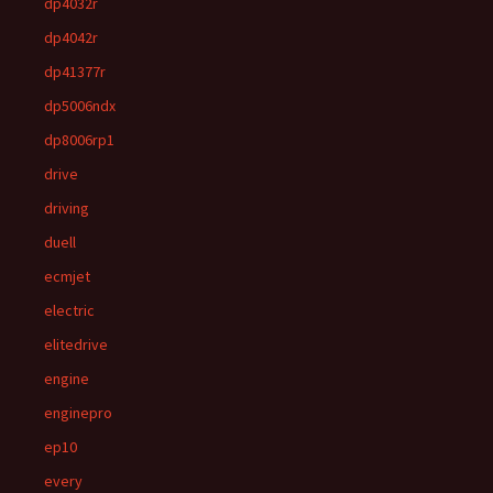
dp4032r
dp4042r
dp41377r
dp5006ndx
dp8006rp1
drive
driving
duell
ecmjet
electric
elitedrive
engine
enginepro
ep10
every