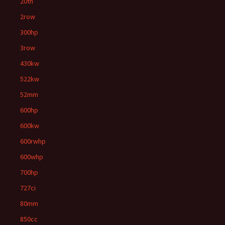
20th
2row
300hp
3row
430kw
522kw
52mm
600hp
600kw
600rwhp
600whp
700hp
727ci
80mm
850cc