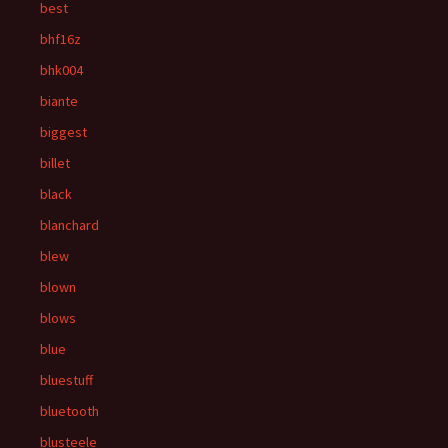
best
bhf16z
bhk004
biante
biggest
billet
black
blanchard
blew
blown
blows
blue
bluestuff
bluetooth
blusteele